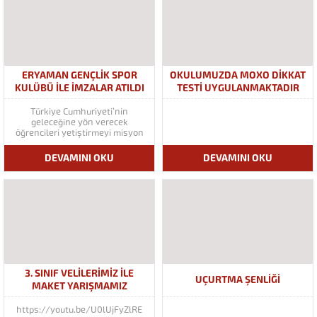
ERYAMAN GENÇLIK SPOR
OKULUMUZDA MOXO DİKKAT
KULÜBÜ ILE İMZALAR ATILDI
TESTİ UYGULANMAKTADIR
Türkiye Cumhuriyeti’nin
geleceğine yön verecek
öğrencileri yetiştirmeyi misyon
edinmiş öğretmen kuruluşu
okulumuz büyümeye devam
DEVAMINI OKU
DEVAMINI OKU
etmektedir. Eğitimde başarının
tek yönlü olmadığı bilinciyle
Uçan Kolej olarak eğitim ve
öğretimdeki başarının sosyal ve
sportif alanlardaki başarılarla
artabileceğinden Eryaman
Gençlik Spor Kulübü ile yapmış...
3. SINIF VELILERIMIZ ILE
UÇURTMA ŞENLIĞI
MAKET YARIŞMAMIZ
https://youtu.be/U0lUjFyZlRE