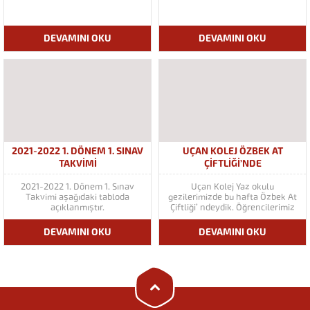
DEVAMINI OKU
DEVAMINI OKU
2021-2022 1. DÖNEM 1. SINAV
UÇAN KOLEJ ÖZBEK AT
TAKVIMI
ÇIFTLIĞI’NDE
2021-2022 1. Dönem 1. Sınav
Uçan Kolej Yaz okulu
Takvimi aşağıdaki tabloda
gezilerimizde bu hafta Özbek At
açıklanmıştır.
Çiftliği’ ndeydik. Öğrencilerimiz
Uçan Kolej
önce Pony’lerle tur attılar. Daha
sonra çiftlikteki hayvanlarla
DEVAMINI OKU
DEVAMINI OKU
eğlenceli zaman geçirdiler. Öğle
yemeğinin ardından
çiftliktekilerin hazırladıkları
balon sürpriziyle mutlu bir
şekilde okulumuza döndük.
Cevap Yaz