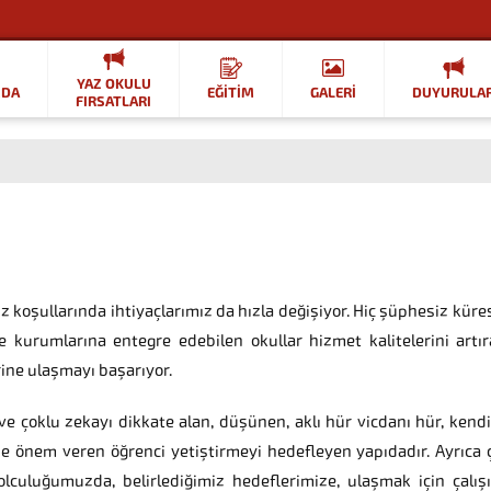
YAZ OKULU
ZDA
EĞİTİM
GALERİ
DUYURULA
FIRSATLARI
koşullarında ihtiyaçlarımız da hızla değişiyor. Hiç şüphe
siz küre
kurumlarına entegre edebilen okullar hizmet kalitelerini artır
ine ulaşmayı başarıyor.
ve çoklu zekayı dikkate alan, düşünen, aklı hür vicdanı hür, kendi
önem veren öğrenci yetiştirmeyi hedefleyen yapıdadır. Ayrıca ç
culuğumuzda, belirlediğimiz hedeflerimize, ulaşmak için çalışıyo