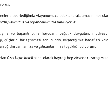
yoruz.
elerle belirlediğimiz vizyonumuza odaklanarak, amacını net olar
zla, velimiz’ le ve öğrencilerimizle belirliyoruz.
lışma ve başarılı olma heyecanı, bağlılık duyguları, motivasy
ıp, güçlerini birleştirmesi sonucunda, erişeceğimiz hedefleri kol
n eğitim camiamıza ve çalışanlarımıza teşekkür ediyorum.
 olan
Özel Uçan Koleji
ailesi olarak bayrağı hep zirvede tutacağımıza 