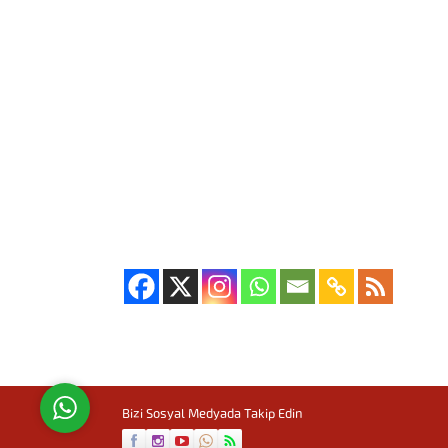
Uçan Kolej
Cevap Yaz
Bizi Sosyal Medyada Takip Edin