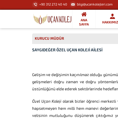
+90 312 272 40 40
bilgi@ucankolejleri.com
ANA
HAKKIMI
SAYFA
KURUCU MÜDÜR
SAYGIDEĞER ÖZEL UÇAN KOLEJİ AİLESİ
Gelişim ve değişimin kaçınılmaz olduğu günümüz 
gelişmeleri doğru zaman ve doğru yöntemlerle 
üstünlüğünü elde ederek sektörlerinde hedefler
Özel Uçan Koleji
olarak bizler öğrenci merkezli 
hapsetmeyen hem milli hem manevi değerlerine 
velisinin mutluluğunu düşünerek çıktığımız yol