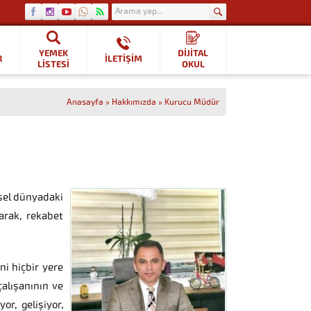
YEMEK
DİJİTAL
R
İLETİŞİM
LISTESI
OKUL
Anasayfa
»
Hakkımızda
»
Kurucu Müdür
sel dünyadaki
arak, rekabet
ni hiçbir yere
alışanının ve
r, gelişiyor,