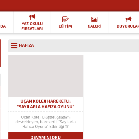
YAZ OKULU
ZDA
EĞİTİM
GALERİ
DUYURULA
FIRSATLARI
HAFIZA
UÇAN KOLEJI HAREKETLI;
“SAYILARLA HAFIZA OYUNU”
ETKINLIĞI
Uçan Koleji Bilişsel gelişimi
destekleyen, hareketli; “Sayılarla
Hafıza Oyunu” Etkinliği 🎊
DEVAMINI OKU