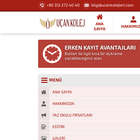
+90 312 272 40 40
bilgi@ucankolejleri.com
ANA
HAKKIMI
SAYFA
ERKEN KAYIT AVANTAJLARI
Button ile ilgili kısa bir açıklama
yazabileceğiniz alan
MENÜ
ANA SAYFA
HAKKIMIZDA
YAZ OKULU FIRSATLARI
EĞİTİM
GALERİ