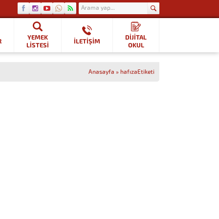
YEMEK
DİJİTAL
R
İLETİŞİM
LISTESI
OKUL
Anasayfa
»
hafızaEtiketi