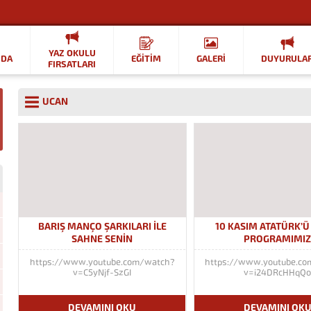
YAZ OKULU
ZDA
EĞİTİM
GALERİ
DUYURULA
FIRSATLARI
UCAN
BARIŞ MANÇO ŞARKILARI İLE
10 KASIM ATATÜRK’
SAHNE SENİN
PROGRAMIMI
https://www.youtube.com/watch?
https://www.youtube.c
v=C5yNjf-SzGI
v=i24DRcHHqQ
DEVAMINI OKU
DEVAMINI OK