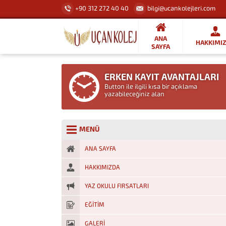
+90 312 272 40 40
bilgi@ucankolejleri.com
ANA
HAKKIMI
SAYFA
ERKEN KAYIT AVANTAJLARI
Button ile ilgili kısa bir açıklama
yazabileceğiniz alan
MENÜ
ANA SAYFA
HAKKIMIZDA
YAZ OKULU FIRSATLARI
EĞİTİM
GALERİ