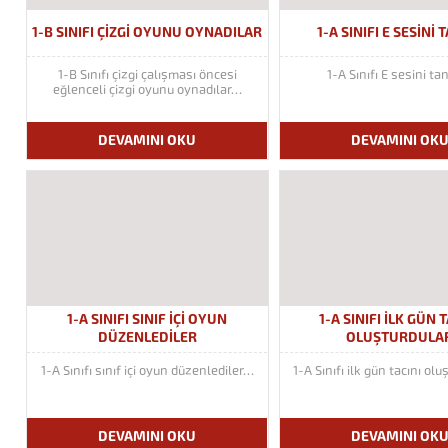
1-B SINIFI ÇIZGI OYUNU OYNADILAR
1-A SINIFI E SESINI 
1-B Sınıfı çizgi çalışması öncesi
1-A Sınıfı E sesini ta
eğlenceli çizgi oyunu oynadılar…
DEVAMINI OKU
DEVAMINI OK
1-A SINIFI SINIF IÇI OYUN
1-A SINIFI ILK GÜN 
DÜZENLEDILER
OLUŞTURDULA
1-A Sınıfı sınıf içi oyun düzenlediler…
1-A Sınıfı ilk gün tacını ol
DEVAMINI OKU
DEVAMINI OK