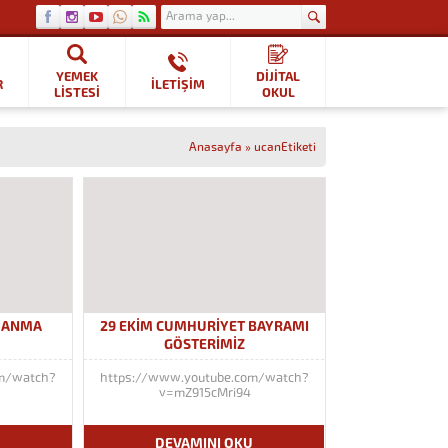
YEMEK
DİJİTAL
R
İLETİŞİM
LISTESI
OKUL
Anasayfa
»
ucanEtiketi
Ü ANMA
29 EKİM CUMHURİYET BAYRAMI
Z
GÖSTERİMİZ
om/watch?
https://www.youtube.com/watch?
o
v=mZ915cMri94
U
DEVAMINI OKU