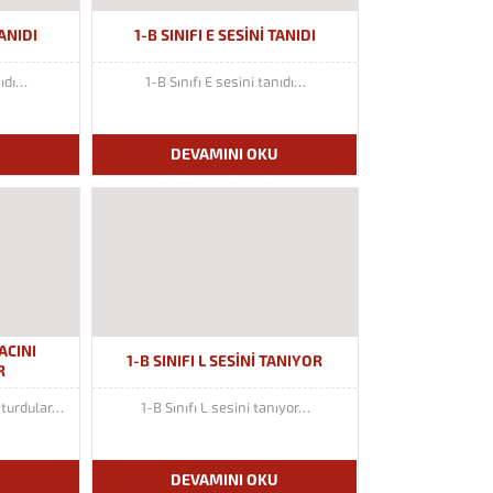
TANIDI
1-B SINIFI E SESINI TANIDI
nıdı…
1-B Sınıfı E sesini tanıdı…
U
DEVAMINI OKU
TACINI
1-B SINIFI L SESINI TANIYOR
R
uşturdular…
1-B Sınıfı L sesini tanıyor…
U
DEVAMINI OKU