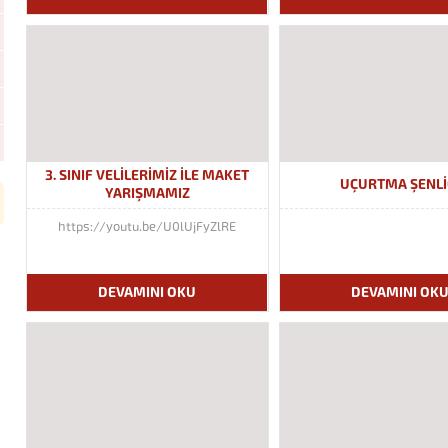
3. SINIF VELILERIMIZ ILE MAKET
UÇURTMA ŞENLI
YARIŞMAMIZ
https://youtu.be/U0lUjFyZlRE
DEVAMINI OKU
DEVAMINI OK