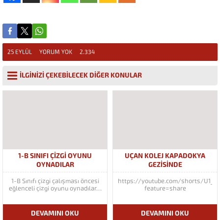
25 EYLÜL
YORUM YOK
2.334
İLGİNİZİ ÇEKEBİLECEK DİĞER KONULAR
1-B SINIFI ÇIZGI OYUNU
UÇAN KOLEJ KAPADOKYA
OYNADILAR
GEZİSİNDE
1-B Sınıfı çizgi çalışması öncesi
https://youtube.com/shorts/U1_
eğlenceli çizgi oyunu oynadılar…
feature=share
DEVAMINI OKU
DEVAMINI OKU