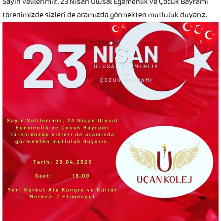
Sayın velilerimiz, 23 Nisan Ulusal Egemenlik ve Çocuk Bayramı
törenimizde sizleri de aramızda görmekten mutluluk duyarız.