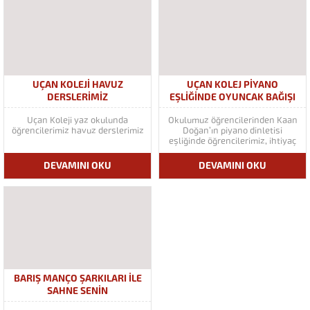
UÇAN KOLEJİ HAVUZ
UÇAN KOLEJ PİYANO
DERSLERİMİZ
EŞLİĞİNDE OYUNCAK BAĞIŞI
Uçan Koleji yaz okulunda
Okulumuz öğrencilerinden Kaan
öğrencilerimiz havuz derslerimiz
Doğan’ın piyano dinletisi
eşliğinde öğrencilerimiz, ihtiyaç
sahibi olan arkadaşlarına
oyuncak bağışında bulundular.
DEVAMINI OKU
DEVAMINI OKU
BARIŞ MANÇO ŞARKILARI İLE
SAHNE SENİN