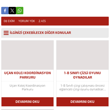
08 EKIM
YORUM YOK
2.455
İLGİNİZİ ÇEKEBİLECEK DİĞER KONULAR
UÇAN KOLEJ KOORDINASYON
1-B SINIFI ÇIZGI OYUNU
PARKURU
OYNADILAR
Uçan Kolej Koordinasyon
1-B Sınıfı çizgi çalışması öncesi
Parkuru
eğlenceli çizgi oyunu oynadılar…
DEVAMINI OKU
DEVAMINI OKU